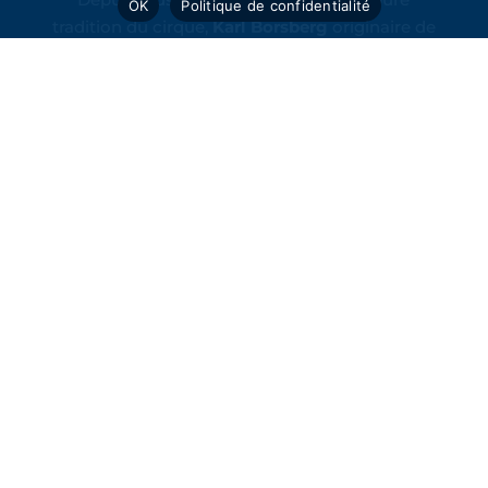
OK
Politique de confidentialité
tradition du cirque,
Karl Borsberg
originaire de
Caen
fait briller les lettres de sa famille, en
sillonnant fut un temps les routes de
Normandie, Bretagne et de Mayenne.
Depuis, le Cirque Borsberg, plante ses
chapiteaux chaque noël
au Parc des
Expositions de Caen
, pour présenter ses
cirques de Noël !
Sans oublier le Circus Park de Courseulles-sur-
Mer,
qui est de retour en 2026 pour une
nouvelle saison… REBONDISSANTE 🤪 !
De nouveaux gonflables, nouvelles attractions,
des initiations aux arts du cirque et bien
d’autres encore ♥️ !