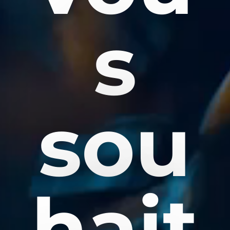
s
sou
hait