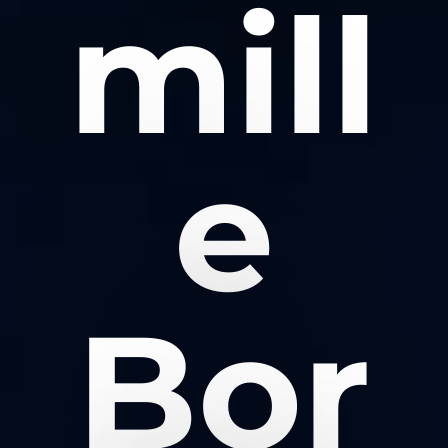
mill
e
Bor